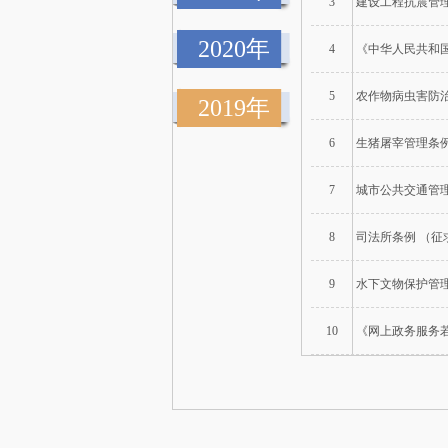
3
建设工程抗震管理
2020年
4
《中华人民共和国
5
农作物病虫害防
2019年
6
生猪屠宰管理条
7
城市公共交通管
8
司法所条例 （征
9
水下文物保护管
10
《网上政务服务